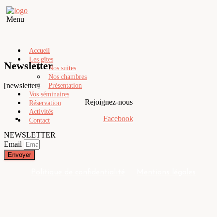
Menu
Accueil
Les gîtes
Newsletter
Nos suites
Nos chambres
[newsletter]
Présentation
Vos séminaires
Rejoignez-nous
Réservation
Activités
Facebook
Contact
NEWSLETTER
Email
Envoyer
Politique de confidentialité
Mentions légales