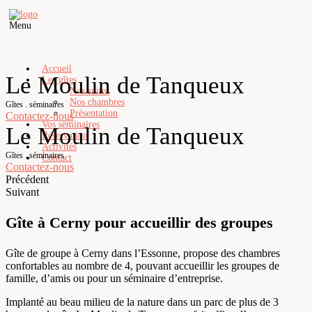
Menu
Accueil
Le Moulin de Tanqueux
Les gîtes
Nos suites
Nos chambres
Gîtes . séminaires
Présentation
Contactez-nous
Vos séminaires
Le Moulin de Tanqueux
Réservation
Activités
Gîtes . séminaires
Contact
Contactez-nous
Précédent
Suivant
Gîte à Cerny pour accueillir des groupes
Gîte de groupe à Cerny dans l’Essonne, propose des chambres
confortables au nombre de 4, pouvant accueillir les groupes de
famille, d’amis ou pour un séminaire d’entreprise.
Implanté au beau milieu de la nature dans un parc de plus de 3